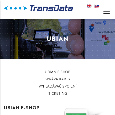
Skočiť
na
MAIN
hlavný
NAVIGATION
obsah
UBIAN
UBIAN E-SHOP
UBIAN
SPRÁVA KARTY
VYHĽADÁVAČ SPOJENÍ
TICKETING
UBIAN E-SHOP