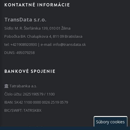
KONTAKTNÉ INFORMÁCIE
TransData s.r.o.
Sídlo: M. R. Štefánika 139, 010 01 Žilina
Pobočka BA: Chalupkova 4, 811 09 Bratislava
tel:
+421908920930
| e-mail:
info@transdata.sk
DUNS: 495079258
BANKOVÉ SPOJENIE
Tatrabanka a.s.
Číslo účtu: 2625190579 / 1100
IBAN: SK42 1100 0000 0026 2519 0579
BIC/SWIFT: TATRSKBX
Súbory cookies
FAKTURAČNÉ ÚDAJE