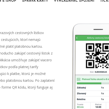
N E-SHOP
SPRÁVA KARTY
VYHĽADÁVAČ SPOJENÍ
TICK
razových cestovných lístkov
cestujúcich, ktorí nemajú
žné platiť platobnou kartou.
dnoducho zakúpiť cestovný lístok z
likácia umožňuje zakúpiť viacero
tkov podľa platnej tarify
júci k platbe, ktorú je možné
lebo platobnou kartou. Po zaplatení
o forme QR kódu, ktorý funguje aj