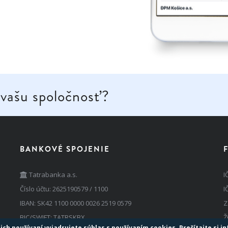
 vašu spoločnosť?
BANKOVÉ SPOJENIE
Tatrabanka a.s.
I
Číslo účtu: 2625190579 / 1100
I
IBAN: SK42 1100 0000 0026 2519 0579
Z
BIC/SWIFT: TATRSKBX
Ž
ich používaní vyjadrujete súhlas s používaním cookies. Prečítajte si i