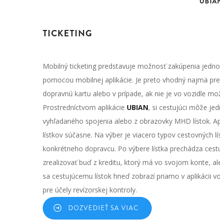
UBIA
UBIAN
TICKETING
Mobilný ticketing predstavuje možnosť zakúpenia jedno
pomocou mobilnej aplikácie. Je preto vhodný najmä pre 
dopravnú kartu alebo v prípade, ak nie je vo vozidle mo
Prostredníctvom aplikácie
UBIAN
, si cestujúci môže je
vyhľadaného spojenia alebo z obrazovky MHD lístok. Ap
lístkov súčasne. Na výber je viacero typov cestovných lís
konkrétneho dopravcu. Po výbere lístka prechádza cestu
zrealizovať buď z kreditu, ktorý má vo svojom konte, a
sa cestujúcemu lístok hneď zobrazí priamo v aplikácii v
pre účely revízorskej kontroly.
DOZVEDIEŤ SA VIAC