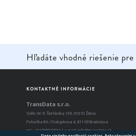
Hľadáte vhodné riešenie pre
KONTAKTNÉ INFORMÁCIE
TransData s.r.o.
Sídlo: M. R. Štefánika 139, 010 01 Žilina
Pobočka BA: Chalupkova 4, 811 09 Bratislava
tel:
+421908920930
| e-mail:
info@transdata.sk
Tieto stránky používajú cookies. Pokračovaním v 