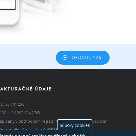
OSLOVTE NÁS
FAKTURAČNÉ ÚDAJE
ČO: 35 741 236
Č DPH: SK 202 024 2763
apísaný v obchodnom registri: vedenom Okresným súdom
Súbory cookies
ilina, oddiel: Sro, vložka č: 69536/L
nformácie ako sú cookies používané a ako ich