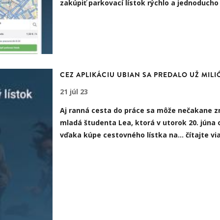
zakúpiť parkovací lístok rýchlo a jednoducho
CEZ APLIKÁCIU UBIAN SA PREDALO UŽ MIL
21 júl 23
Aj ranná cesta do práce sa môže nečakane
z
mladá študenta Lea, ktorá v utorok 20. júna 
vďaka kúpe cestovného lístka na…
čítajte vi