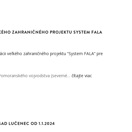
ĽKÉHO ZAHRANIČNÉHO PROJEKTU SYSTEM FALA
zácii veľkého zahraničného projektu “System FALA” pre
 Pomoranského vojvodstva (severné…
čítajte viac
AD LUČENEC OD 1.1.2024