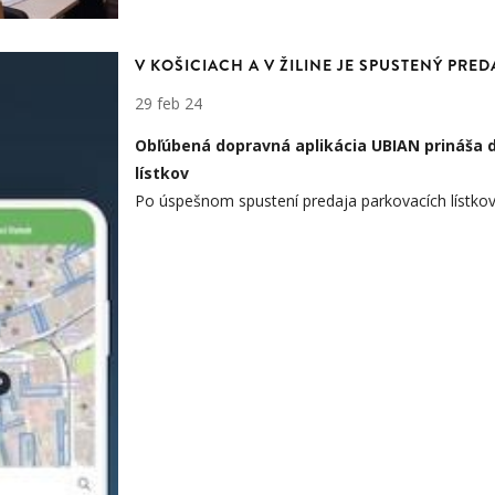
V KOŠICIACH A V ŽILINE JE SPUSTENÝ PRE
29 feb 24
Obľúbená dopravná aplikácia UBIAN prináša d
lístkov
Po úspešnom spustení predaja parkovacích lístko