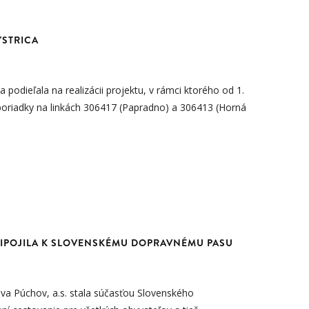
YSTRICA
podieľala na realizácii projektu, v rámci ktorého od 1.
 poriadky na linkách 306417 (Papradno) a 306413 (Horná
RIPOJILA K SLOVENSKÉMU DOPRAVNÉMU PASU
a Púchov, a.s. stala súčasťou Slovenského