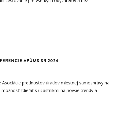
ní cestovanie pre všetkých obyvateľov a tiež
FERENCIE APÚMS SR 2024
ie Asociácie prednostov úradov miestnej samosprávy na
 možnosť zdieľať s účastníkmi najnovšie trendy a