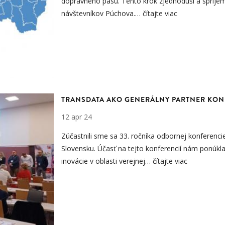
dopravného pasu. Tento krok zjednoduší a spríjem
návštevníkov Púchova.
…
čítajte viac
TRANSDATA AKO GENERÁLNY PARTNER KON
12 apr 24
Zúčastnili sme sa 33. ročníka odbornej konferenc
Slovensku. Účasť na tejto konferencií nám ponúkla
inovácie v oblasti verejnej…
čítajte viac