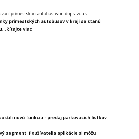
tovaní prímestskou autobusovou dopravou v
inky prímestských autobusov v kraji sa stanú
mu…
čítajte viac
stili novú funkciu - predaj parkovacích lístkov
ový segment. Používatelia aplikácie si môžu