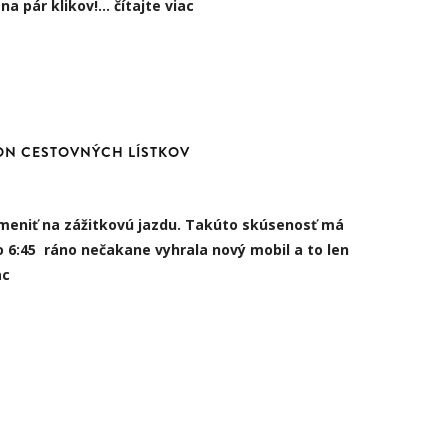
 na pár klikov!…
čítajte viac
IÓN CESTOVNÝCH LÍSTKOV
meniť na zážitkovú jazdu. Takúto skúsenosť má
o 6:45 ráno nečakane vyhrala nový mobil a to len
ac