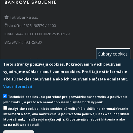
BANKOVÉ SPOJENIE
Tatrabanka a.s.
Číslo účtu: 2625190579 / 1100
IBAN: SK42 1100 0000 0026 2519 0579
BIC/SWIFT: TATRSKBX
Súbory cookies
FAKTURAČNÉ ÚDAJE
Tieto stránky používajú cookies. Pokračovaním v ich používaní
vyjadrujete súhlas s používaním cookies. Prečítajte si informácie
IČO: 35 741 236
ako sú cookies používané a ako ich používanie môžete odmietnuť.
IČ DPH: SK 202 024 2763
Viac informácií
Zapísaný v obchodnom registri: vedenom Okresným súdom Žilina,
Technické cookies - sú potrebné pre prevádzku nášho webu a používanie
oddiel: Sro, vložka č: 69536/L
jeho funkcií, a preto ich nemožno v našich systémoch vypnúť.
Analytické cookies - tieto cookies sú voliteľné a slúžia na zhromažďovanie
informácií o tom, ako návštevníci a používatelia používajú náš web, napríklad
ktoré stránky navštevujú najčastejšie, či dostávajú chybové hlásenia a ako
sa na náš web dostali.
Sme hrdými držiteľmi certifikácie podľa noriem
ISO 9001
,
ISO 27001
,
ISO