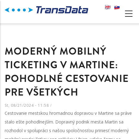
Skočiť
na
MAIN
hlavný
NAVIGATION
obsah
MODERNÝ MOBILNÝ
TICKETING V MARTINE:
POHODLNÉ CESTOVANIE
PRE VŠETKÝCH
St, 08/21/2024 - 11:58
/
Cestovanie mestskou hromadnou dopravou v Martine sa práve
stalo ešte pohodlnejším. Dopravný podnik mesta Martin sa
rozhodol v spolupráci s našou spoločnosťou priniesť moderný