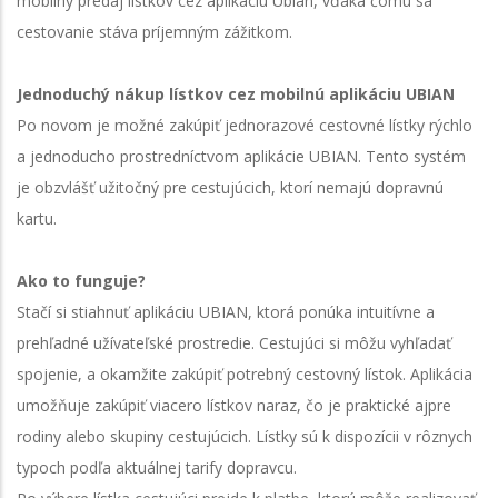
mobilný predaj lístkov cez aplikáciu Ubian, vďaka čomu sa
cestovanie stáva príjemným zážitkom.
Jednoduchý nákup lístkov cez mobilnú aplikáciu UBIAN
Po novom je možné zakúpiť jednorazové cestovné lístky rýchlo
a jednoducho prostredníctvom aplikácie UBIAN. Tento systém
je obzvlášť užitočný pre cestujúcich, ktorí nemajú dopravnú
kartu.
Ako to funguje?
Stačí si stiahnuť aplikáciu UBIAN, ktorá ponúka intuitívne a
prehľadné užívateľské prostredie. Cestujúci si môžu vyhľadať
spojenie, a okamžite zakúpiť potrebný cestovný lístok. Aplikácia
umožňuje zakúpiť viacero lístkov naraz, čo je praktické ajpre
rodiny alebo skupiny cestujúcich. Lístky sú k dispozícii v rôznych
typoch podľa aktuálnej tarify dopravcu.