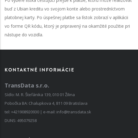
Po výbere lístka cestujúci prejde k platbe, ktorú môže realizovať
buď z Ubian kreditu vo svojom konte alebo prostredníctvom
platobnej karty. Po úspešnej platbe sa lístok zobrazí v aplikácii
vo forme QR kódu, ktorý je pripravený na okamžité použitie pri
nástupe do vozidla.
KONTAKTNÉ INFORMÁCIE
TransData s.r.o.
Sídlo: M. R. Štefánika 139, 010 01 Žilina
Pobočka BA: Chalupkova 4, 811 09 Bratislava
tel:
+421908920930
| e-mail:
info@transdata.sk
DUNS: 495079258